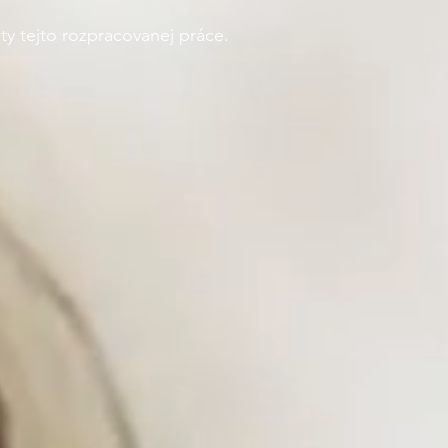
úty tejto rozpracovanej práce.