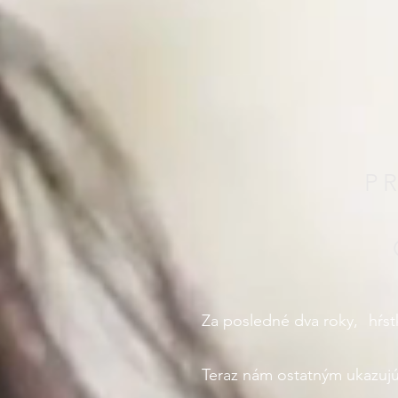
P
Za posledné dva roky,
hŕst
Teraz nám ostatným ukazujú