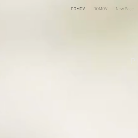
DOMOV
DOMOV
New Page
P