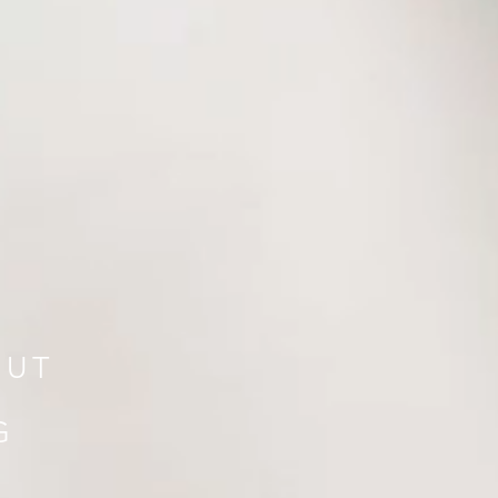
OUT
G