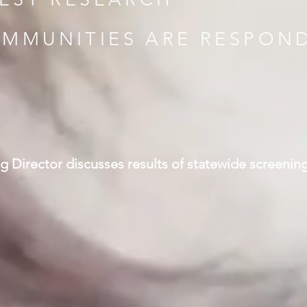
MMUNITIES ARE RESPON
 Director discusses results of statewide screening