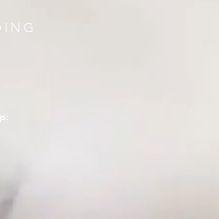
DING
s: