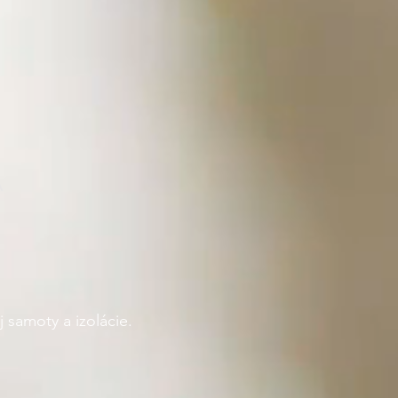
A
 samoty a izolácie.