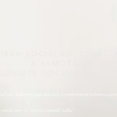
RÍBEH
SOCIÁLNA IZOLÁCI
A SAMOTA
COVID19 ODCHÁDZA ZA.
ka ľudí dokumentuje svoj boj o prekonanie ochromujúcej
 cestu von
v „Všetci osamelí ľudia“.