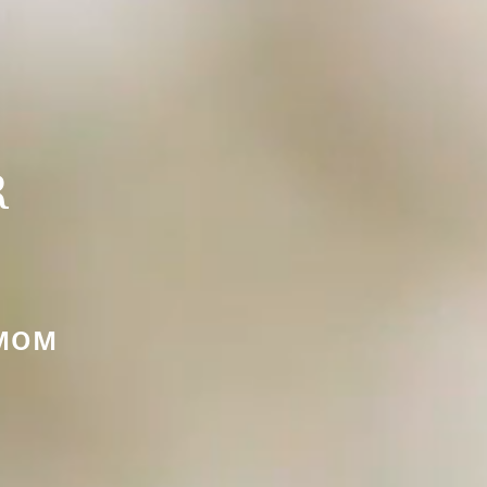
R
LMOM