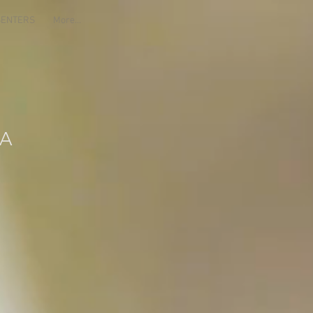
ESENTERS
More...
IA