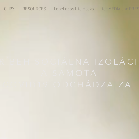
CLIPY
RESOURCES
Loneliness Life Hacks
for MEDIA and PR
RÍBEH
SOCIÁLNA IZOLÁC
A SAMOTA
COVID19 ODCHÁDZA ZA.